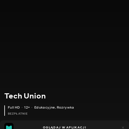
Tech Union
Full HD
12+
Edukacyjne
,
Rozrywka
BEZPŁATNIE
4
5
OGLĄDAJ W APLIKACJI