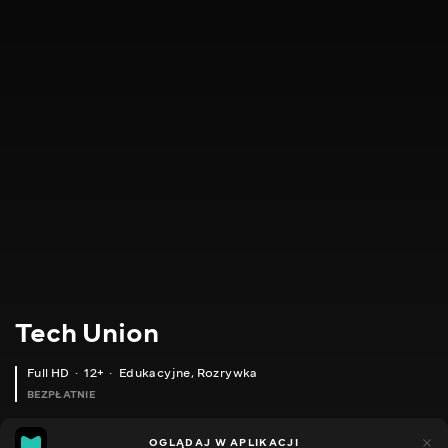
Tech Union
Full HD
12+
Edukacyjne
,
Rozrywka
BEZPŁATNIE
4
5
OGLĄDAJ W APLIKACJI