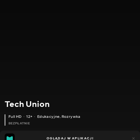
Tech Union
Full HD
12+
Edukacyjne
,
Rozrywka
BEZPŁATNIE
4
5
OGLĄDAJ W APLIKACJI