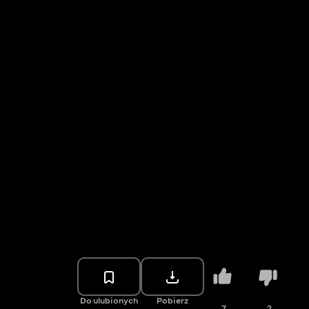
Do ulubionych
Pobierz
7
2