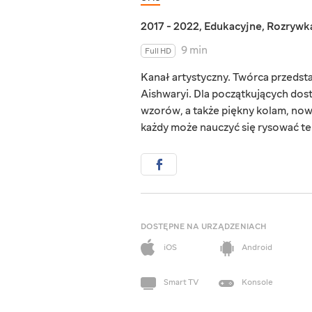
2017 - 2022
,
Edukacyjne
,
Rozrywk
9 min
Full HD
Kanał artystyczny. Twórca przeds
Aishwaryi. Dla początkujących dost
wzorów, a także piękny kolam, nowo
każdy może nauczyć się rysować te
DOSTĘPNE NA URZĄDZENIACH
iOS
Android
Smart TV
Konsole