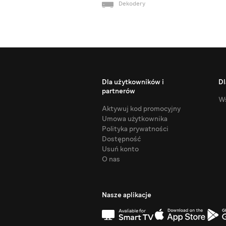
Dekodery
Dla użytkowników i
Dl
partnerów
Ws
Aktywuj kod promocyjny
Umowa użytkownika
Polityka prywatności
Dostępność
Usuń konto
O nas
Nasze aplikacje