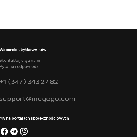
Wsparcie użytkowników
Skontaktuj się z nami
Pytania i odpowiedzi
+1 (347) 343 27 82
support@megogo.com
My na portalach społecznościowych