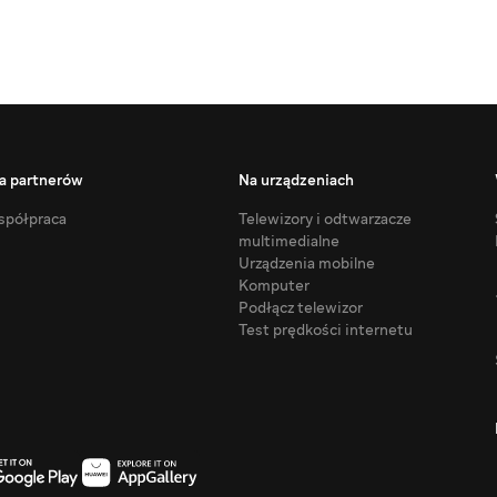
a partnerów
Na urządzeniach
półpraca
Telewizory i odtwarzacze
multimedialne
Urządzenia mobilne
Komputer
Podłącz telewizor
Test prędkości internetu