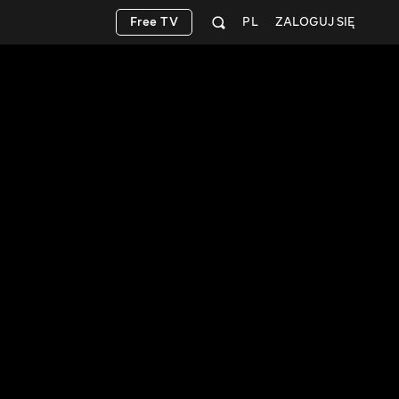
Free TV
PL
ZALOGUJ SIĘ