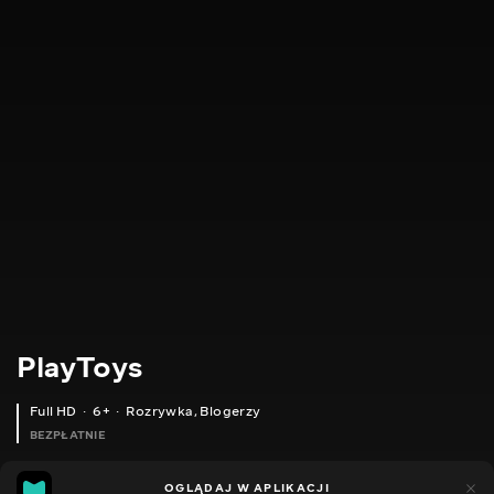
PlayToys
Full HD
6+
Rozrywka
,
Blogerzy
BEZPŁATNIE
24
11
OGLĄDAJ W APLIKACJI