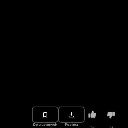
Do ulubionych
Pobierz
24
11