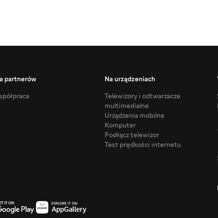
a partnerów
Na urządzeniach
półpraca
Telewizory i odtwarzacze
multimedialne
Urządzenia mobilne
Komputer
Podłącz telewizor
Test prędkości internetu