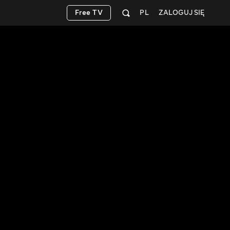
Free TV
PL
ZALOGUJ SIĘ