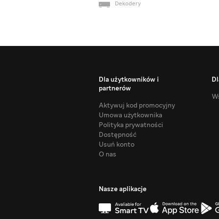
Dekodery
Dla użytkowników i
Dl
partnerów
Ws
Aktywuj kod promocyjny
Umowa użytkownika
Polityka prywatności
Dostępność
Usuń konto
O nas
Nasze aplikacje