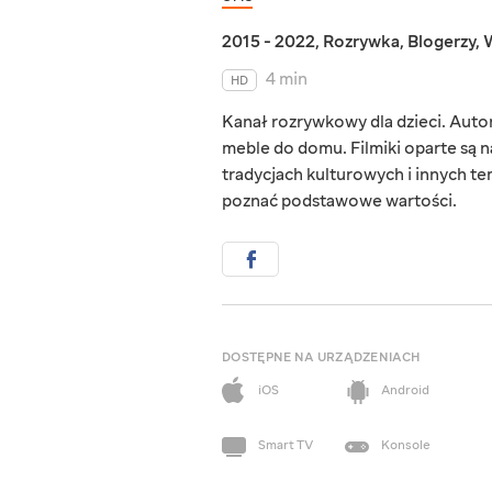
2015 - 2022
,
Rozrywka
,
Blogerzy
,
W
4 min
HD
Kanał rozrywkowy dla dzieci. Autor
meble do domu. Filmiki oparte są 
tradycjach kulturowych i innych te
poznać podstawowe wartości.
DOSTĘPNE NA URZĄDZENIACH
iOS
Android
Smart TV
Konsole