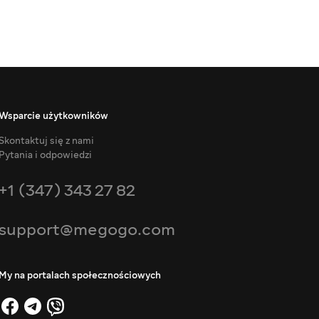
Wsparcie użytkowników
Skontaktuj się z nami
Pytania i odpowiedzi
+1 (347) 343 27 82
support@megogo.com
My na portalach społecznościowych