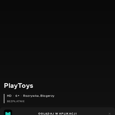
PlayToys
HD
6+
Rozrywka
,
Blogerzy
BEZPŁATNIE
24
11
OGLĄDAJ W APLIKACJI