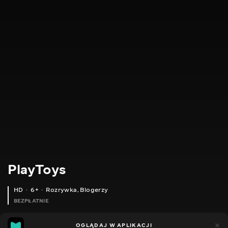
PlayToys
HD
6+
Rozrywka
,
Blogerzy
BEZPŁATNIE
24
11
OGLĄDAJ W APLIKACJI