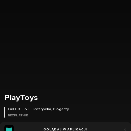
PlayToys
Full HD
6+
Rozrywka
,
Blogerzy
BEZPŁATNIE
24
11
OGLĄDAJ W APLIKACJI