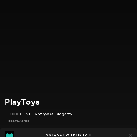
PlayToys
Full HD
6+
Rozrywka
,
Blogerzy
BEZPŁATNIE
23
11
OGLĄDAJ W APLIKACJI