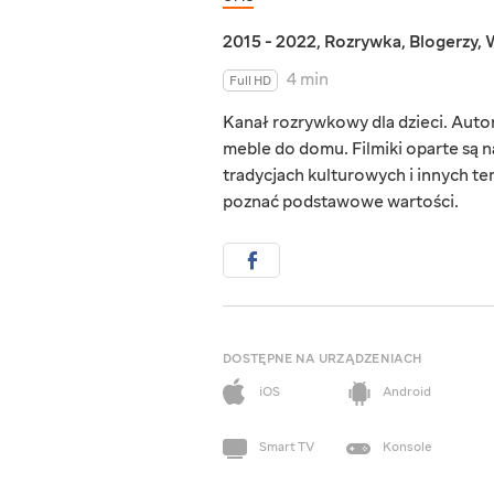
2015 - 2022
,
Rozrywka
,
Blogerzy
,
W
4 min
Full HD
Kanał rozrywkowy dla dzieci. Autor
meble do domu. Filmiki oparte są 
tradycjach kulturowych i innych te
poznać podstawowe wartości.
DOSTĘPNE NA URZĄDZENIACH
iOS
Android
Smart TV
Konsole