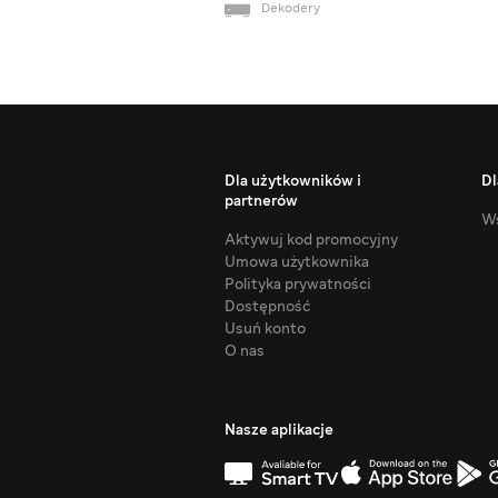
Dekodery
Dla użytkowników i
Dl
partnerów
Ws
Aktywuj kod promocyjny
Umowa użytkownika
Polityka prywatności
Dostępność
Usuń konto
O nas
Nasze aplikacje