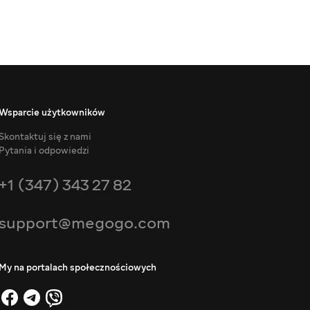
Wsparcie użytkowników
Skontaktuj się z nami
Pytania i odpowiedzi
+1 (347) 343 27 82
support@megogo.com
My na portalach społecznościowych