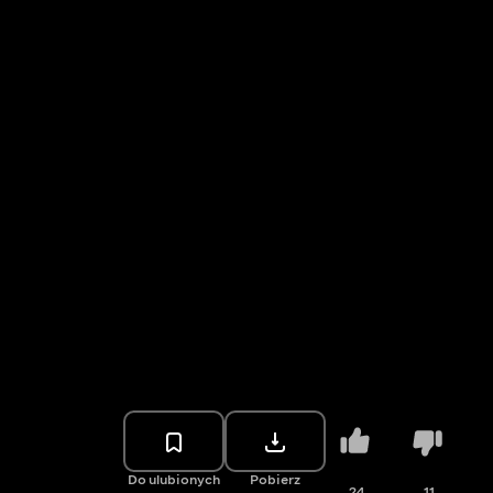
Do ulubionych
Pobierz
24
11