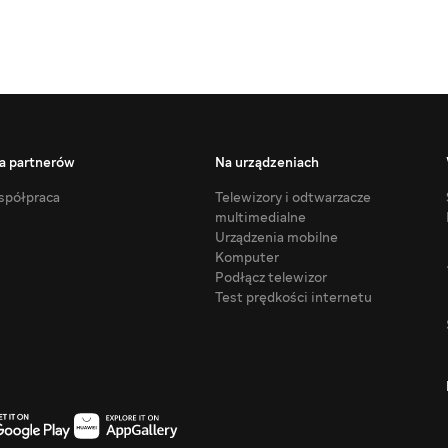
a partnerów
Na urządzeniach
półpraca
Telewizory i odtwarzacze
multimedialne
Urządzenia mobilne
Komputer
Podłącz telewizor
Test prędkości internetu