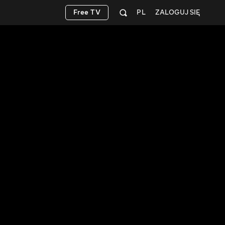
Free TV
PL
ZALOGUJ SIĘ