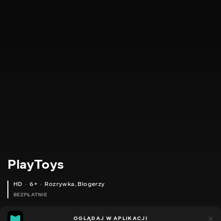
PlayToys
HD
6+
Rozrywka
,
Blogerzy
BEZPŁATNIE
24
11
OGLĄDAJ W APLIKACJI