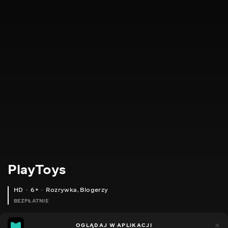
PlayToys
HD
6+
Rozrywka
,
Blogerzy
BEZPŁATNIE
24
11
OGLĄDAJ W APLIKACJI