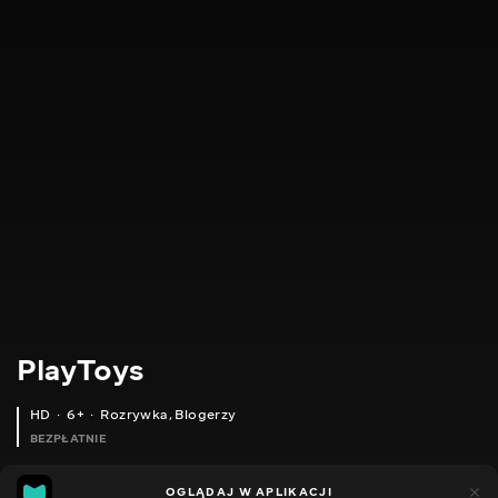
PlayToys
HD
6+
Rozrywka
,
Blogerzy
BEZPŁATNIE
24
11
OGLĄDAJ W APLIKACJI