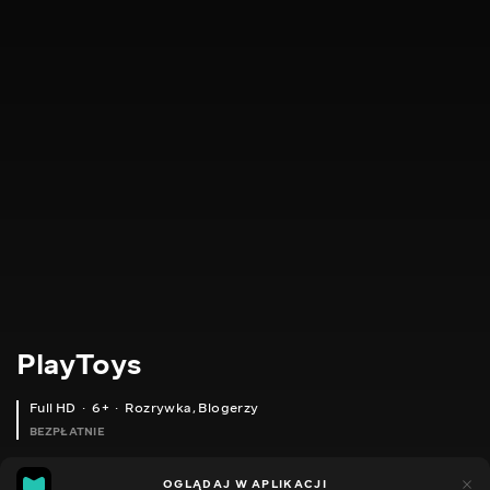
PlayToys
Full HD
6+
Rozrywka
,
Blogerzy
BEZPŁATNIE
24
11
OGLĄDAJ W APLIKACJI