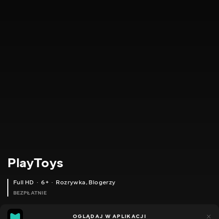
PlayToys
Full HD
6+
Rozrywka
,
Blogerzy
BEZPŁATNIE
24
11
OGLĄDAJ W APLIKACJI