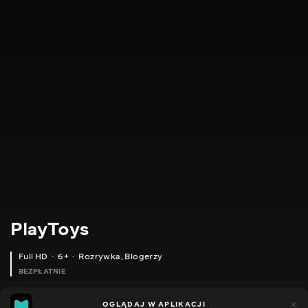
PlayToys
Full HD
6+
Rozrywka
,
Blogerzy
BEZPŁATNIE
24
11
OGLĄDAJ W APLIKACJI