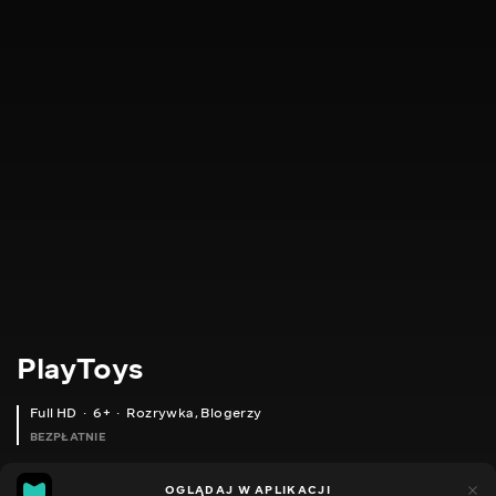
PlayToys
Full HD
6+
Rozrywka
,
Blogerzy
BEZPŁATNIE
24
11
OGLĄDAJ W APLIKACJI