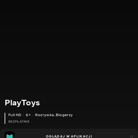
PlayToys
Full HD
6+
Rozrywka
,
Blogerzy
BEZPŁATNIE
24
11
OGLĄDAJ W APLIKACJI