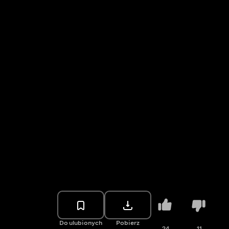
Do ulubionych
Pobierz
24
11