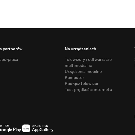
a partnerów
Na urządzeniach
półpraca
Telewizory i odtwarzacze
multimedialne
Urządzenia mobilne
Komputer
Podłącz telewizor
Test prędkości internetu