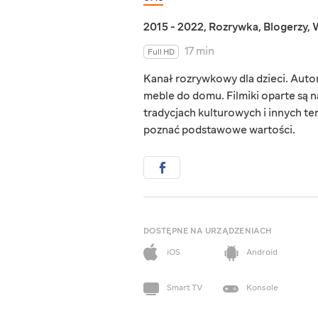
2015 - 2022
,
Rozrywka
,
Blogerzy
,
W
17 min
Full HD
Kanał rozrywkowy dla dzieci. Autor
meble do domu. Filmiki oparte są 
tradycjach kulturowych i innych te
poznać podstawowe wartości.
DOSTĘPNE NA URZĄDZENIACH
iOS
Android
Smart TV
Konsole