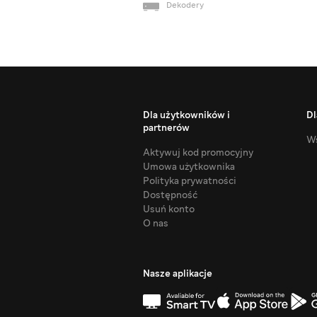
Dekodery
Dla użytkowników i
Dl
partnerów
Ws
Aktywuj kod promocyjny
Umowa użytkownika
Polityka prywatności
Dostępność
Usuń konto
O nas
Nasze aplikacje