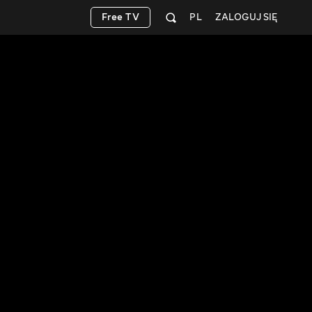
Free TV
PL
ZALOGUJ SIĘ