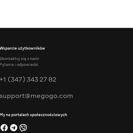
Wsparcie użytkowników
Skontaktuj się z nami
Pytania i odpowiedzi
+1 (347) 343 27 82
support@megogo.com
My na portalach społecznościowych