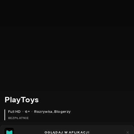
PlayToys
Full HD
6+
Rozrywka
,
Blogerzy
BEZPŁATNIE
24
11
OGLĄDAJ W APLIKACJI