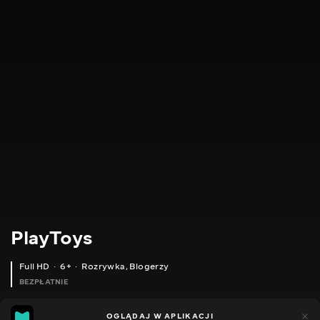
PlayToys
Full HD
6+
Rozrywka
,
Blogerzy
BEZPŁATNIE
24
11
OGLĄDAJ W APLIKACJI