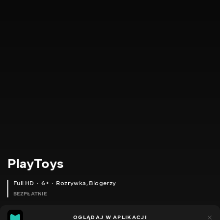
PlayToys
Full HD
6+
Rozrywka
,
Blogerzy
BEZPŁATNIE
24
11
OGLĄDAJ W APLIKACJI