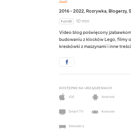
2016 - 2022
,
Rozrywka
,
Blogerzy
,
10 min
Full HD
Video blog poświęcony jzabawkom
budowaniu z klocków Lego, filmy o
kreskówki z maszynami i inne treś
DOSTĘPNE NA URZĄDZENIACH
iOS
Android
Smart TV
Konsole
Dekodery