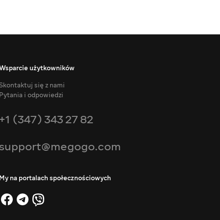
Wsparcie użytkowników
Skontaktuj się z nami
Pytania i odpowiedzi
+1 (347) 343 27 82
support@megogo.com
My na portalach społecznościowych