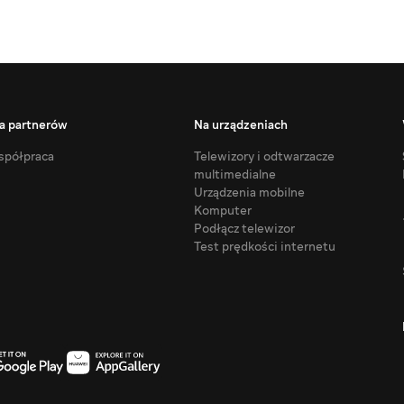
a partnerów
Na urządzeniach
półpraca
Telewizory i odtwarzacze
multimedialne
Urządzenia mobilne
Komputer
Podłącz telewizor
Test prędkości internetu