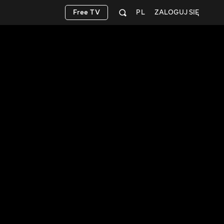
Free TV
PL
ZALOGUJ SIĘ