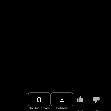
Do ulubionych
Pobierz
805
189