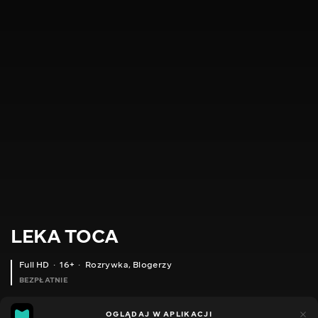
LEKA TOCA
Full HD
16+
Rozrywka
,
Blogerzy
BEZPŁATNIE
74
32
OGLĄDAJ W APLIKACJI