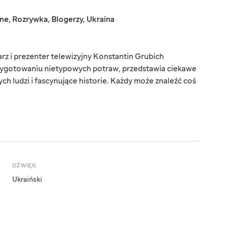
jne
,
Rozrywka
,
Blogerzy
,
Ukraina
arz i prezenter telewizyjny Konstantin Grubich
rzygotowaniu nietypowych potraw, przedstawia ciekawe
ch ludzi i fascynujące historie. Każdy może znaleźć coś
DŹWIĘK
Ukraiński