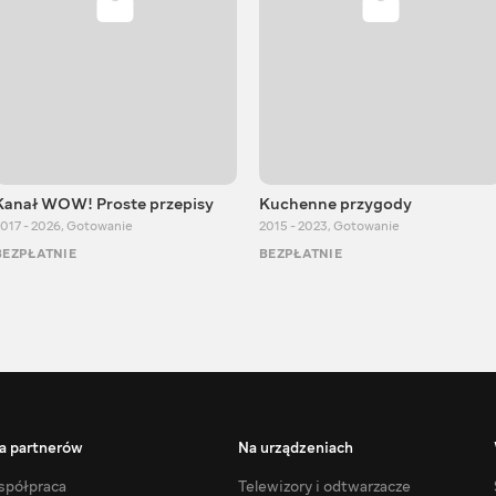
Kanał WOW! Proste przepisy
Kuchenne przygody
017 - 2026
,
Gotowanie
2015 - 2023
,
Gotowanie
BEZPŁATNIE
BEZPŁATNIE
a partnerów
Na urządzeniach
półpraca
Telewizory i odtwarzacze