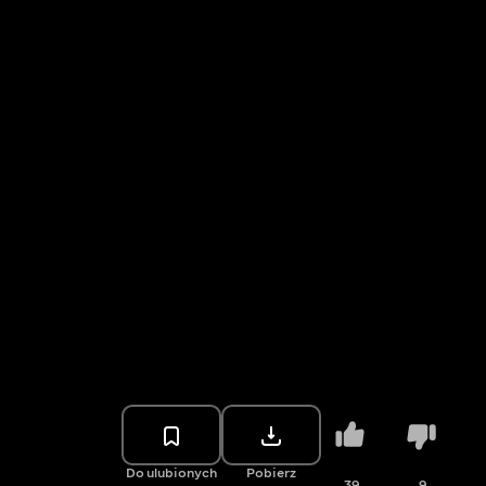
Do ulubionych
Pobierz
39
9