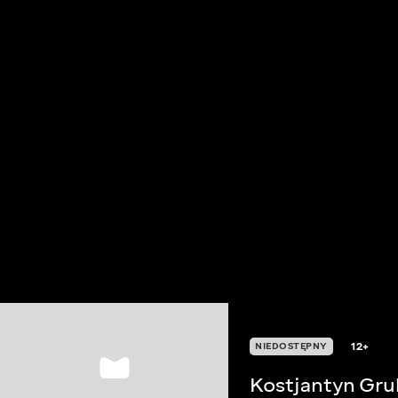
12+
NIEDOSTĘPNY
Kostjantyn Gru