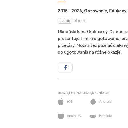
2015 - 2026
,
Gotowanie
,
Edukacy
8 min
Full HD
Ukraiński kanał kulinarny. Dziennik
prezentuje filmiki o gotowaniu, p
przepisy. Można też poznać ciekawy
do ugotowania na różne okazje.
DOSTĘPNE NA URZĄDZENIACH
iOS
Android
Smart TV
Konsole