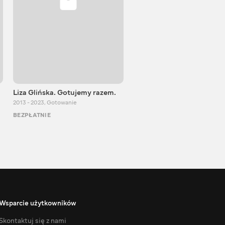
Liza Glińska. Gotujemy razem.
Olga Matwiej
2013 - 2023
,
Gotowanie
2013 - 2025
,
Gotowanie
BEZPŁATNIE
BEZPŁATNIE
Wsparcie użytkowników
Skontaktuj się z nami