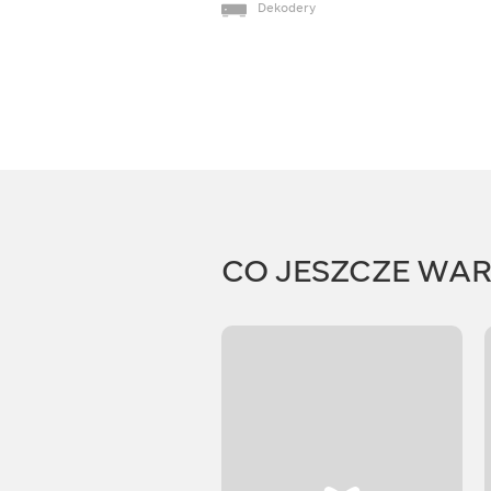
Dekodery
CO JESZCZE WA