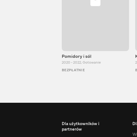
Pomidory i sól
2020 - 2022
,
Gotowanie
2
BEZPŁATNIE
Dla użytkowników i
Dl
partnerów
Ws