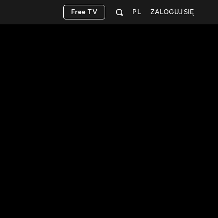
Free TV
PL
ZALOGUJ SIĘ