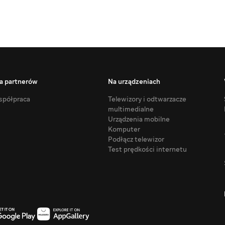
a partnerów
Na urządzeniach
półpraca
Telewizory i odtwarzacze
multimedialne
Urządzenia mobilne
Komputer
Podłącz telewizor
Test prędkości internetu