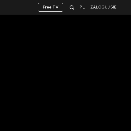
Free TV
PL
ZALOGUJ SIĘ