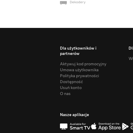
Dekodery
Dla użytkowników i
Dl
partnerów
Ws
Aktywuj kod promocyjny
Umowa użytkownika
Polityka prywatności
Dostępność
Usuń konto
O nas
Nasze aplikacje