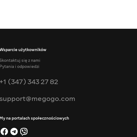
Wsparcie użytkowników
Skontaktuj się z nami
Pytania i odpowiedzi
+1 (347) 343 27 82
support@megogo.com
My na portalach społecznościowych