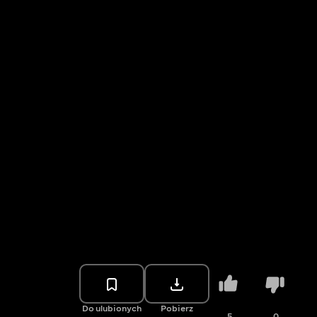
Do ulubionych
Pobierz
5
0