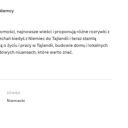
Niemcy
omości, najnowsze wieści i proponują różne rozrywki z
chali kiedyś z Niemiec do Tajlandii i teraz stamtą
o życiu i pracy w Tajlandii, budowie domu i lokalnych
dowych niuansach, które warto znać.
DŹWIĘK
Niemiecki