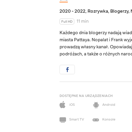
2020 - 2022
,
Rozrywka
,
Blogerzy
,
11 min
Full HD
Każdego dnia blogerzy nadają wiad
miasta Pattaya. Nopalat i Frank wyje
prowadzą własny kanał. Opowiadają 
podróżach, a także o różnych naro
DOSTĘPNE NA URZĄDZENIACH
iOS
Android
Smart TV
Konsole