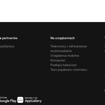
a partnerów
Na urządzeniach
półpraca
Telewizory i odtwarzacze
multimedialne
Urządzenia mobilne
Komputer
Podłącz telewizor
Test prędkości internetu