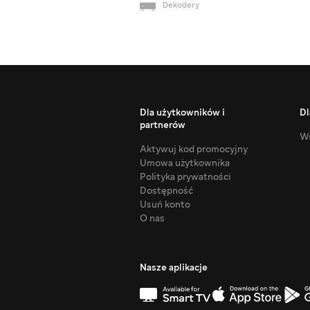
Dekodery
Dla użytkowników i
Dl
partnerów
Ws
Aktywuj kod promocyjny
Umowa użytkownika
Polityka prywatności
Dostępność
Usuń konto
O nas
Nasze aplikacje