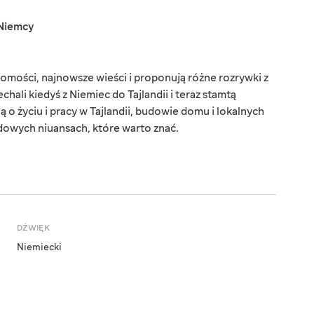
Niemcy
omości, najnowsze wieści i proponują różne rozrywki z
chali kiedyś z Niemiec do Tajlandii i teraz stamtą
o życiu i pracy w Tajlandii, budowie domu i lokalnych
dowych niuansach, które warto znać.
DŹWIĘK
Niemiecki