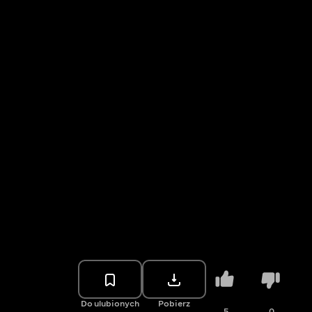
Do ulubionych
Pobierz
5
0