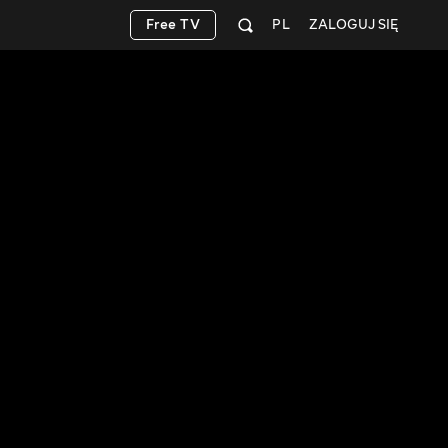
Free TV
PL
ZALOGUJ SIĘ