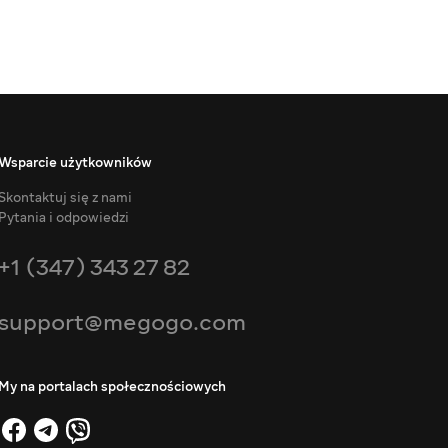
Wsparcie użytkowników
Skontaktuj się z nami
Pytania i odpowiedzi
+1 (347) 343 27 82
support@megogo.com
My na portalach społecznościowych