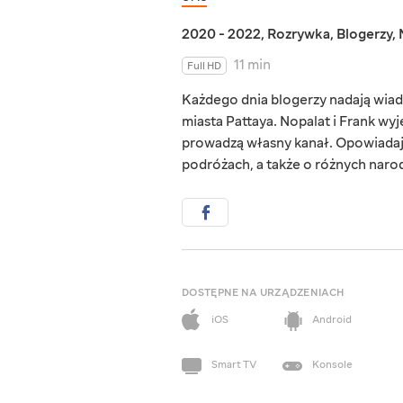
2020 - 2022
,
Rozrywka
,
Blogerzy
,
11 min
Full HD
Każdego dnia blogerzy nadają wiad
miasta Pattaya. Nopalat i Frank wyje
prowadzą własny kanał. Opowiadają 
podróżach, a także o różnych naro
DOSTĘPNE NA URZĄDZENIACH
iOS
Android
Smart TV
Konsole