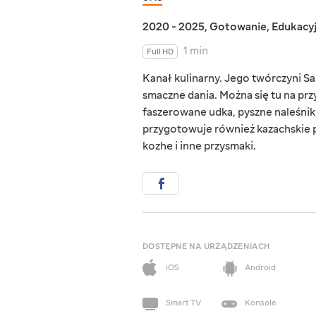
2020 - 2025
,
Gotowanie
,
Edukacy
1 min
Full HD
Kanał kulinarny. Jego twórczyni S
smaczne dania. Można się tu na przy
faszerowane udka, pyszne naleśniki,
przygotowuje również kazachskie po
kozhe i inne przysmaki.
DOSTĘPNE NA URZĄDZENIACH
iOS
Android
Smart TV
Konsole