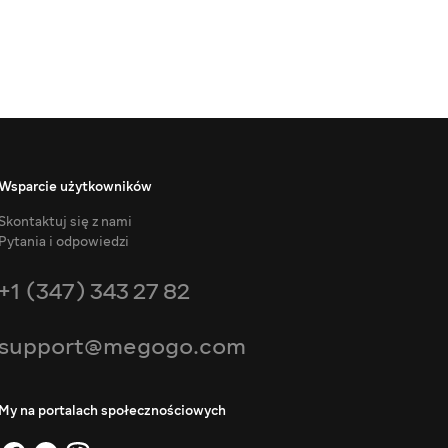
Wsparcie użytkowników
Skontaktuj się z nami
Pytania i odpowiedzi
+1 (347) 343 27 82
support@megogo.com
My na portalach społecznościowych