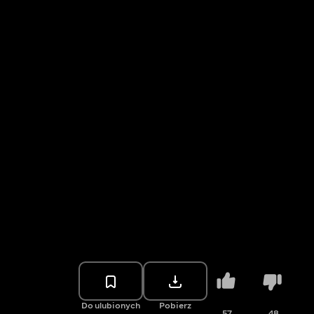
Do ulubionych
Pobierz
57
48