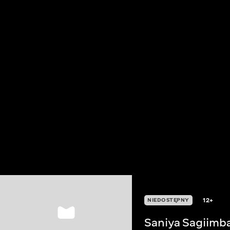
12+
NIEDOSTĘPNY
Saniya Sagiimb