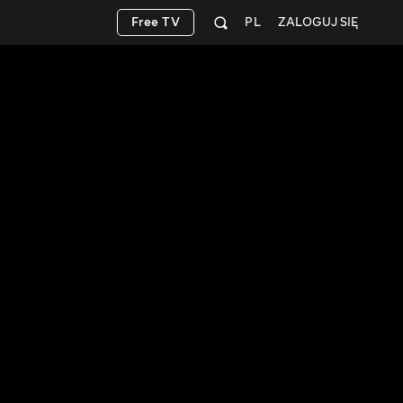
Free TV
PL
ZALOGUJ SIĘ