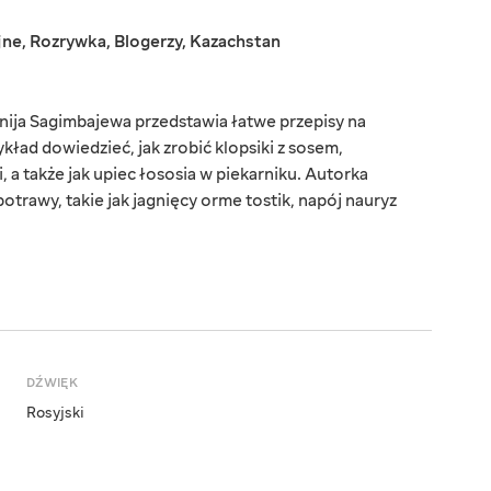
jne
,
Rozrywka
,
Blogerzy
,
Kazachstan
anija Sagimbajewa przedstawia łatwe przepisy na
kład dowiedzieć, jak zrobić klopsiki z sosem,
 a także jak upiec łososia w piekarniku. Autorka
trawy, takie jak jagnięcy orme tostik, napój nauryz
DŹWIĘK
Rosyjski