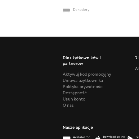
Dekodery
Dla użytkowników i
Dl
partnerów
Ws
Aktywuj kod promocyjny
Umowa użytkownika
Polityka prywatności
Dostępność
Usuń konto
O nas
Nasze aplikacje