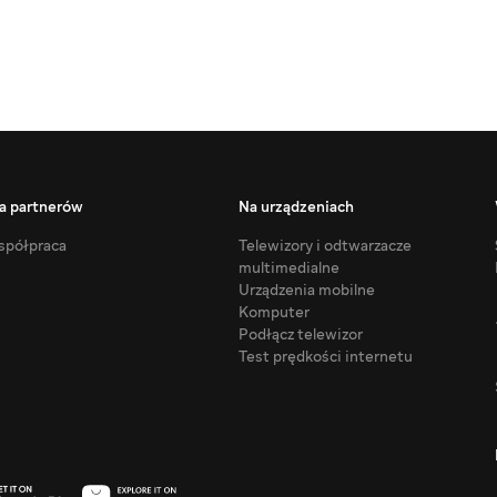
a partnerów
Na urządzeniach
półpraca
Telewizory i odtwarzacze
multimedialne
Urządzenia mobilne
Komputer
Podłącz telewizor
Test prędkości internetu