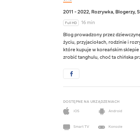
2011 - 2022
,
Rozrywka
,
Blogerzy
,
S
16 min
Full HD
Blog prowadzony przez dziewczynę z
życiu, przyjaciołach, rodzinie i ro
które kupuje w koreańskim sklepie 
zrobić tanghulu, choć ta chińska pr
DOSTĘPNE NA URZĄDZENIACH
iOS
Android
Smart TV
Konsole