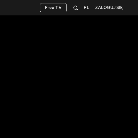
Free TV
PL
ZALOGUJ SIĘ