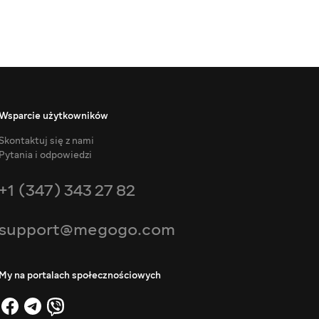
Wsparcie użytkowników
Skontaktuj się z nami
Pytania i odpowiedzi
+1 (347) 343 27 82
support@megogo.com
My na portalach społecznościowych