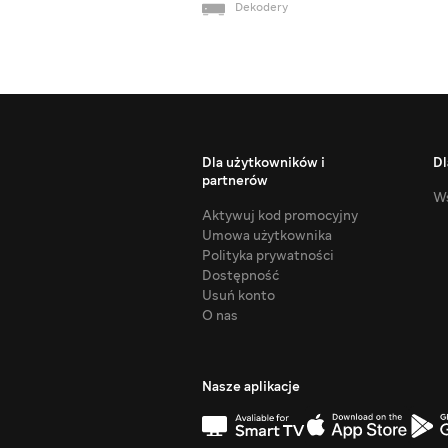
Dekodery
Dla użytkowników i
Dl
partnerów
Ws
Aktywuj kod promocyjny
Umowa użytkownika
Polityka prywatności
Dostępność
Usuń konto
O nas
Nasze aplikacje