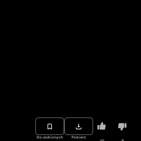
Do ulubionych
Pobierz
10
8