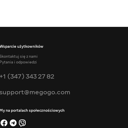
Wsparcie użytkowników
Skontaktuj się z nami
Pytania i odpowiedzi
+1 (347) 343 27 82
support@megogo.com
My na portalach społecznościowych