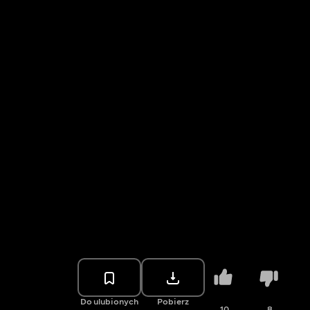
Do ulubionych
Pobierz
10
8