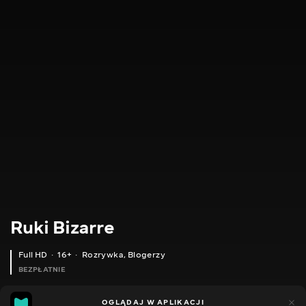
Ruki Bizarre
Full HD
16+
Rozrywka
,
Blogerzy
BEZPŁATNIE
10
8
OGLĄDAJ W APLIKACJI