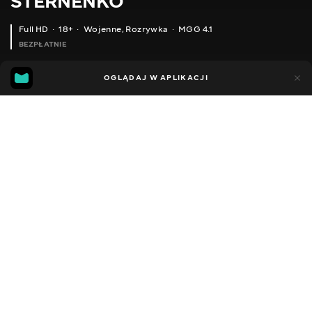
STERNENKO
Full HD
18+
Wojenne
,
Rozrywka
MGG 4.1
BEZPŁATNIE
MGG
89
26
OGLĄDAJ W APLIKACJI
4.1
Dodano do ulubionych
UDOSTĘPNIJ
Sezon 1
Facebook
Kopiuj link
ODCINEK 1
ODCINEK 2
ODCINEK 3
2013 - 2022
,
Ukraina
Wojenne
,
Rozrywka
,
Blogerzy
DŹWIĘK
Ukraiński