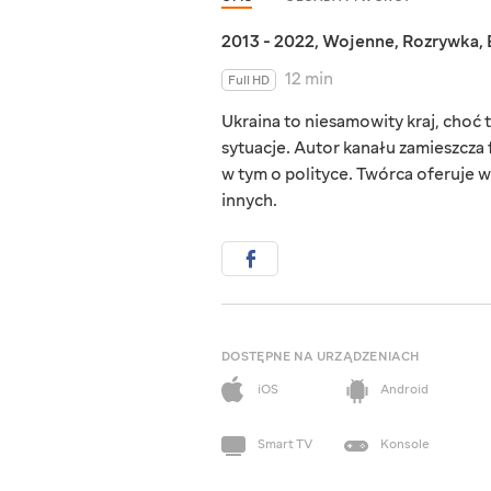
2013 - 2022
,
Wojenne
,
Rozrywka
,
12 min
Full HD
Ukraina to niesamowity kraj, choć ta
sytuacje. Autor kanału zamieszcza 
w tym o polityce. Twórca oferuje w
innych.
DOSTĘPNE NA URZĄDZENIACH
iOS
Android
Smart TV
Konsole