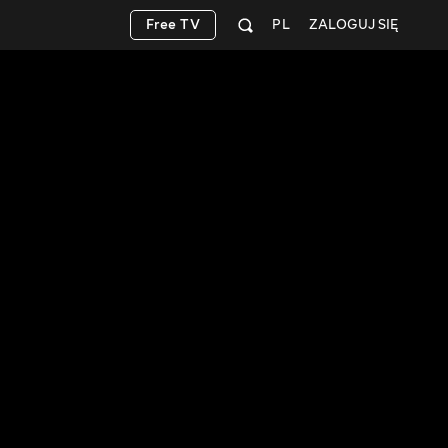
Free TV
PL
ZALOGUJ SIĘ