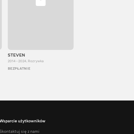
STEVEN
Aurum Reaction
2014 - 2024
,
Rozrywka
2018 - 2022
,
Rozrywka
BEZPŁATNIE
BEZPŁATNIE
Wsparcie użytkowników
Skontaktuj się z nami