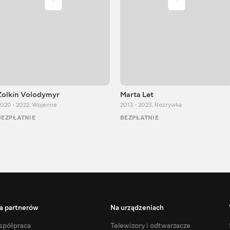
Zolkin Volodymyr
Marta Let
020 - 2022
,
Wojenne
2013 - 2023
,
Rozrywka
BEZPŁATNIE
BEZPŁATNIE
a partnerów
Na urządzeniach
półpraca
Telewizory i odtwarzacze