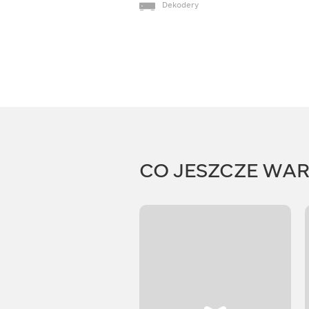
Dekodery
CO JESZCZE WA