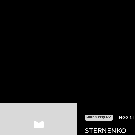
MGG
4.1
NIEDOSTĘPNY
STERNENKO