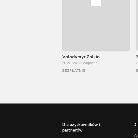
Volodymyr Zolkin
2019 - 2022
,
Wojenne
2
BEZPŁATNIE
Dla użytkowników i
Dl
partnerów
Ws