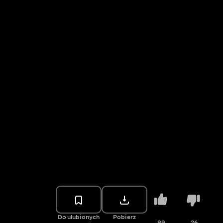
Do ulubionych
Pobierz
89
26