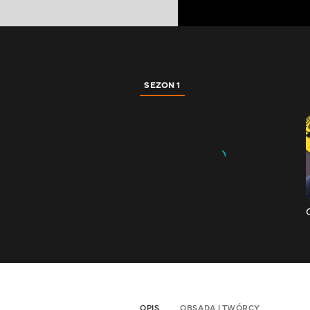
SEZON 1
OPIS
OBSADA I TWÓRCY