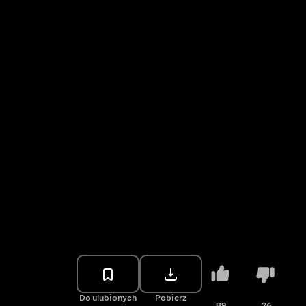
Do ulubionych
Pobierz
89
26