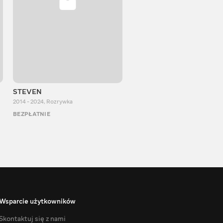
STEVEN
Aurum Reaction
2014 - 2024
,
Rozrywka
2018 - 2022
,
Rozrywka
BEZPŁATNIE
BEZPŁATNIE
Wsparcie użytkowników
Skontaktuj się z nami