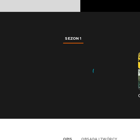
SEZON 1
OPIS
OBSADA I TWÓRCY