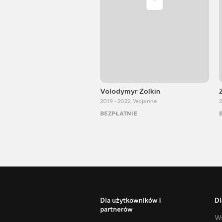
Volodymyr Zolkin
2019 - 2022
,
Wojenne
2
BEZPŁATNIE
Dla użytkowników i
Dl
partnerów
Ws