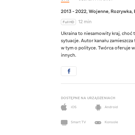
2013 - 2022
,
Wojenne
,
Rozrywka
,
12 min
Full HD
Ukraina to niesamowity kraj, choć ta
sytuacje. Autor kanału zamieszcza 
w tym o polityce. Twórca oferuje w
innych.
DOSTĘPNE NA URZĄDZENIACH
iOS
Android
Smart TV
Konsole