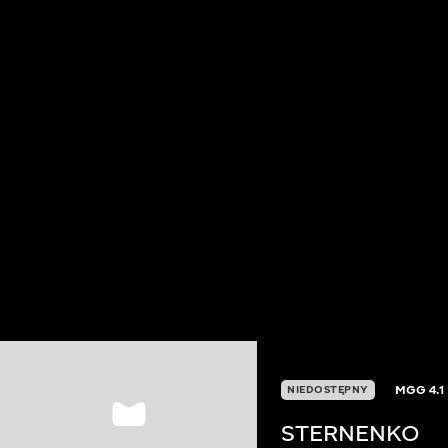
MGG
4.1
NIEDOSTĘPNY
STERNENKO