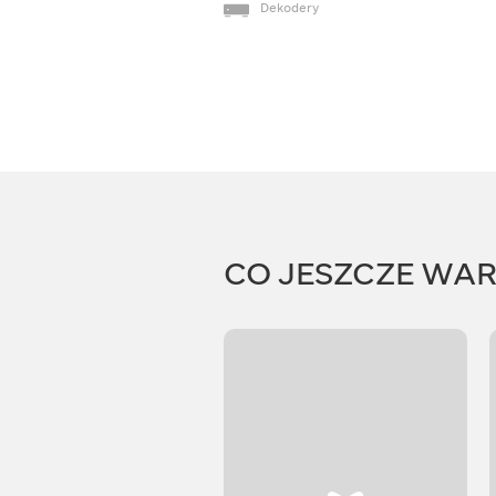
Dekodery
CO JESZCZE WA