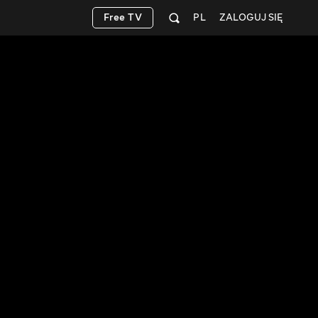
Free TV
PL
ZALOGUJ SIĘ