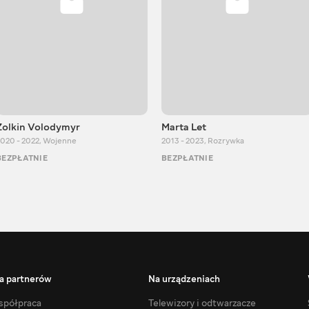
Zolkin Volodymyr
Marta Let
020 - 2022
,
Wojenne
2013 - 2023
,
Rozrywka
BEZPŁATNIE
BEZPŁATNIE
a partnerów
Na urządzeniach
półpraca
Telewizory i odtwarzacze