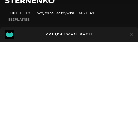
STERNENKO
Full HD
18+
Wojenne
,
Rozrywka
MGG 4.1
BEZPŁATNIE
MGG
89
26
OGLĄDAJ W APLIKACJI
4.1
Dodano do ulubionych
UDOSTĘPNIJ
Sezon 1
Facebook
Kopiuj link
ODCINEK 5
ODCINEK 6
2013 - 2022
,
Ukraina
Wojenne
,
Rozrywka
,
Blogerzy
DŹWIĘK
Ukraiński