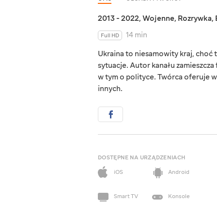
2013 - 2022
,
Wojenne
,
Rozrywka
,
14 min
Full HD
Ukraina to niesamowity kraj, choć ta
sytuacje. Autor kanału zamieszcza 
w tym o polityce. Twórca oferuje w
innych.
DOSTĘPNE NA URZĄDZENIACH
iOS
Android
Smart TV
Konsole