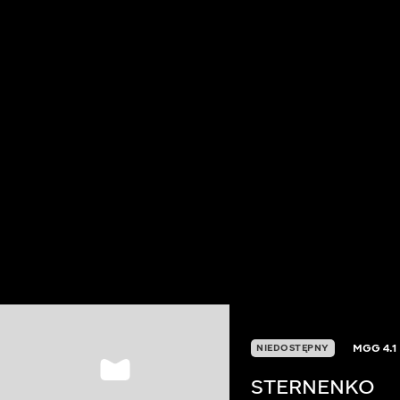
MGG
4.1
NIEDOSTĘPNY
STERNENKO