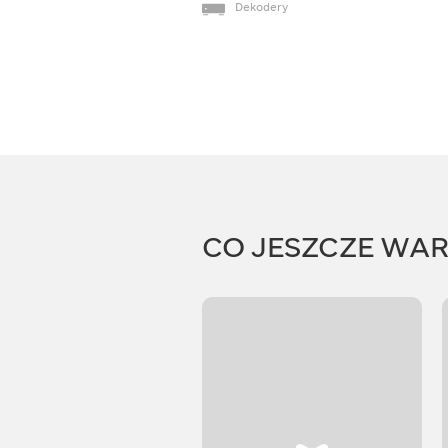
Dekodery
CO JESZCZE WA