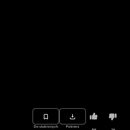
Do ulubionych
Pobierz
89
26