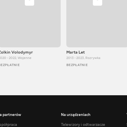
Zolkin Volodymyr
Marta Let
020 - 2022
,
Wojenne
2013 - 2023
,
Rozrywka
BEZPŁATNIE
BEZPŁATNIE
a partnerów
Na urządzeniach
półpraca
Telewizory i odtwarzacze