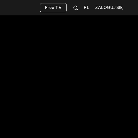
Free TV
PL
ZALOGUJ SIĘ