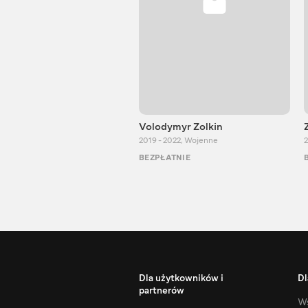
Volodymyr Zolkin
2019 - 2022
,
Wojenne
2
BEZPŁATNIE
Dla użytkowników i
Dl
partnerów
Ws