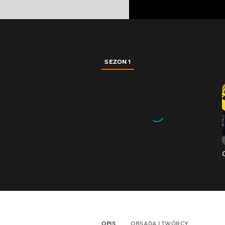
SEZON 1
OPIS
OBSADA I TWÓRCY