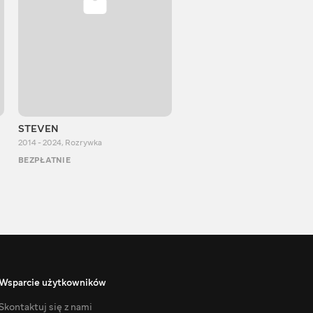
STEVEN
Aurum Reaction
2014 - 2024
,
Rozrywka
2018 - 2022
,
Rozrywka
BEZPŁATNIE
BEZPŁATNIE
Wsparcie użytkowników
Skontaktuj się z nami