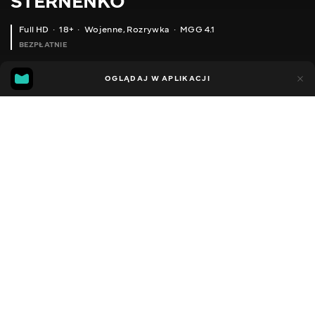
STERNENKO
Full HD
18+
Wojenne
,
Rozrywka
MGG 4.1
BEZPŁATNIE
MGG
89
26
OGLĄDAJ W APLIKACJI
4.1
Dodano do ulubionych
UDOSTĘPNIJ
Sezon 1
Facebook
Kopiuj link
ODCINEK 50
ODCINEK 51
2013 - 2022
,
Ukraina
Wojenne
,
Rozrywka
,
Blogerzy
DŹWIĘK
Ukraiński