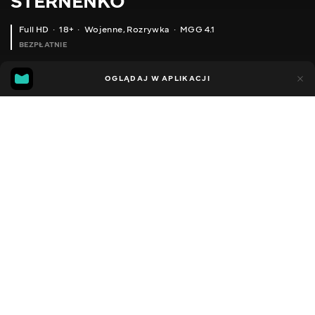
STERNENKO
Full HD
18+
Wojenne
,
Rozrywka
MGG 4.1
BEZPŁATNIE
MGG
89
26
OGLĄDAJ W APLIKACJI
4.1
Dodano do ulubionych
UDOSTĘPNIJ
Sezon 1
Facebook
Kopiuj link
ODCINEK 70
ODCINEK 71
2013 - 2022
,
Ukraina
Wojenne
,
Rozrywka
,
Blogerzy
DŹWIĘK
Ukraiński