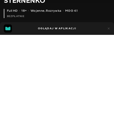
STERNENKO
Full HD
18+
Wojenne
,
Rozrywka
MGG 4.1
BEZPŁATNIE
MGG
89
26
OGLĄDAJ W APLIKACJI
4.1
Dodano do ulubionych
UDOSTĘPNIJ
Sezon 1
Facebook
Kopiuj link
ODCINEK 81
ODCINEK 82
2013 - 2022
,
Ukraina
Wojenne
,
Rozrywka
,
Blogerzy
DŹWIĘK
Ukraiński