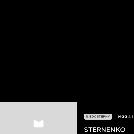
MGG
4.1
NIEDOSTĘPNY
STERNENKO