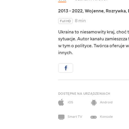
2013 - 2022
,
Wojenne
,
Rozrywka
,
8 min
Full HD
Ukraina to niesamowity kraj, choć ta
sytuacje. Autor kanału zamieszcza 
w tym o polityce. Twórca oferuje w
innych.
DOSTĘPNE NA URZĄDZENIACH
iOS
Android
Smart TV
Konsole