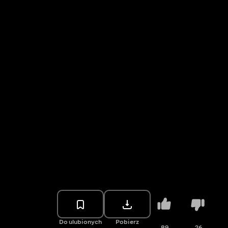
Do ulubionych
Pobierz
89
26