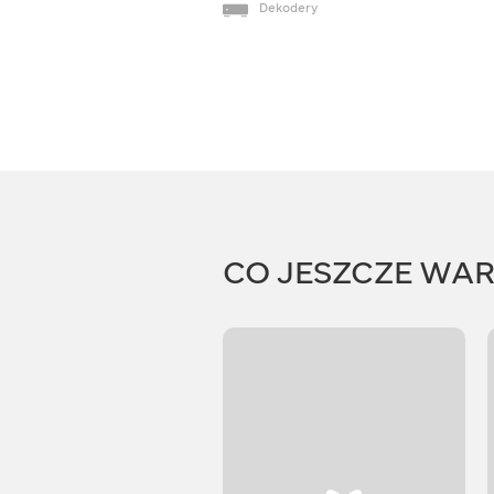
Dekodery
CO JESZCZE WA