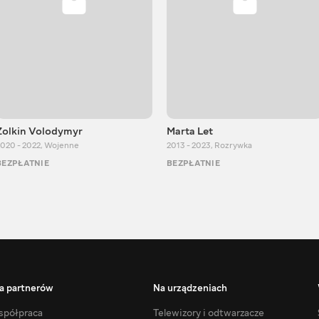
Zolkin Volodymyr
Marta Let
020 - 2022
,
Wojenne
2013 - 2023
,
Rozrywka
BEZPŁATNIE
BEZPŁATNIE
a partnerów
Na urządzeniach
półpraca
Telewizory i odtwarzacze