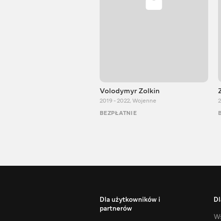
Volodymyr Zolkin
2019 - 2022
,
Wojenne
2
BEZPŁATNIE
Dla użytkowników i
Dl
partnerów
Ws