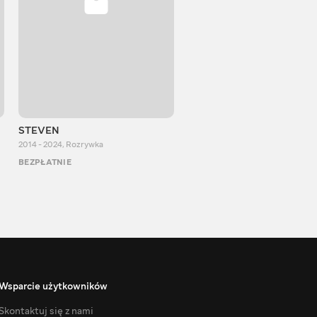
STEVEN
Aurum Reaction
2014 - 2024
,
Rozrywka
2018 - 2022
,
Rozrywka
BEZPŁATNIE
BEZPŁATNIE
Wsparcie użytkowników
Skontaktuj się z nami