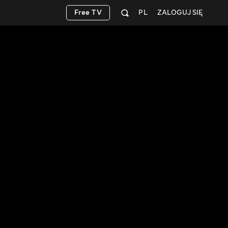
Free TV
PL
ZALOGUJ SIĘ