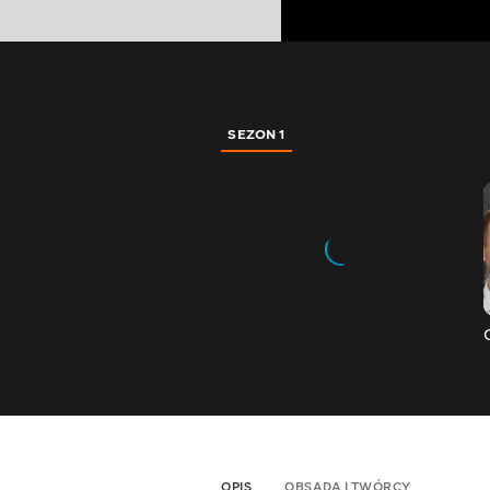
SEZON 1
OPIS
OBSADA I TWÓRCY