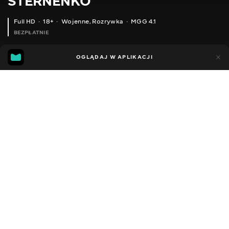
STERNENKO
Full HD
18+
Wojenne
,
Rozrywka
MGG 4.1
BEZPŁATNIE
MGG
89
26
OGLĄDAJ W APLIKACJI
4.1
Dodano do ulubionych
UDOSTĘPNIJ
Sezon 1
Facebook
Kopiuj link
ODCINEK 70
ODCINEK 71
2013 - 2022
,
Ukraina
Wojenne
,
Rozrywka
,
Blogerzy
DŹWIĘK
Ukraiński