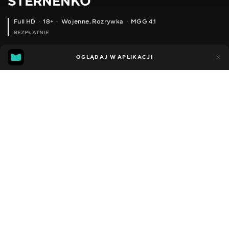
STERNENKO
Full HD
18+
Wojenne
,
Rozrywka
MGG 4.1
BEZPŁATNIE
MGG
89
26
OGLĄDAJ W APLIKACJI
4.1
Dodano do ulubionych
UDOSTĘPNIJ
Sezon 1
Facebook
Kopiuj link
ODCINEK 95
ODCINEK 96
2013 - 2022
,
Ukraina
Wojenne
,
Rozrywka
,
Blogerzy
DŹWIĘK
Ukraiński