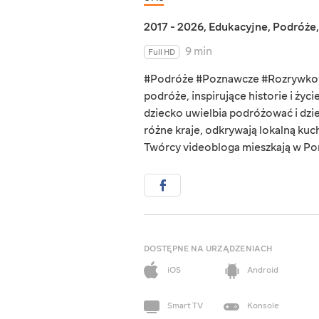
2017 - 2026
,
Edukacyjne
,
Podróże
9 min
Full HD
#Podróże #Poznawcze #Rozrywkow
podróże, inspirujące historie i ż
dziecko uwielbia podróżować i dzi
różne kraje, odkrywają lokalną kuchn
Twórcy videobloga mieszkają w Por
DOSTĘPNE NA URZĄDZENIACH
iOS
Android
Smart TV
Konsole