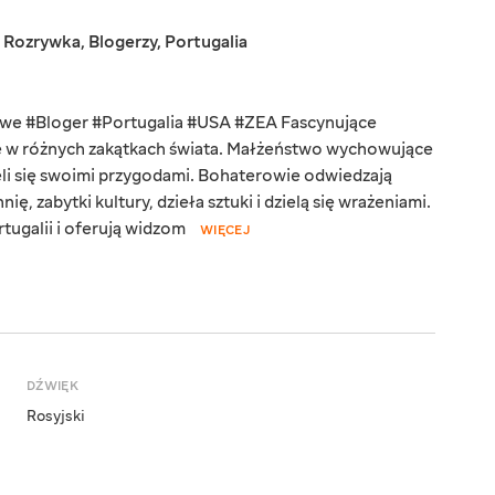
,
Rozrywka
,
Blogerzy
,
Portugalia
e #Bloger #Portugalia #USA #ZEA Fascynujące
ycie w różnych zakątkach świata. Małżeństwo wychowujące
eli się swoimi przygodami. Bohaterowie odwiedzają
ię, zabytki kultury, dzieła sztuki i dzielą się wrażeniami.
tugalii i oferują widzom
WIĘCEJ
DŹWIĘK
Rosyjski