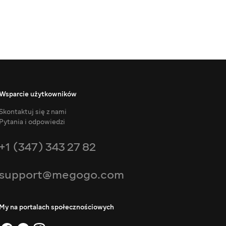
Wsparcie użytkowników
Skontaktuj się z nami
Pytania i odpowiedzi
+1 (347) 343 27 82
support@megogo.com
My na portalach społecznościowych