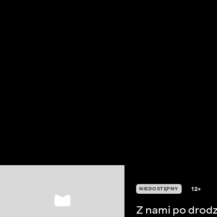
12+
NIEDOSTĘPNY
Z nami po drod