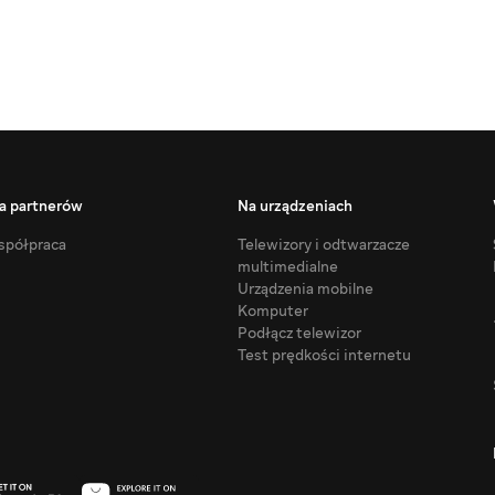
a partnerów
Na urządzeniach
półpraca
Telewizory i odtwarzacze
multimedialne
Urządzenia mobilne
Komputer
Podłącz telewizor
Test prędkości internetu