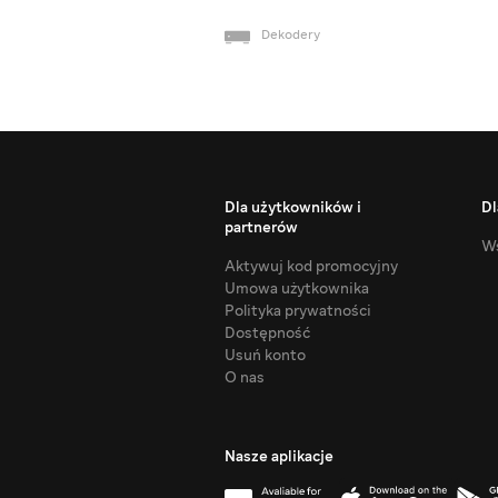
Dekodery
Dla użytkowników i
Dl
partnerów
Ws
Aktywuj kod promocyjny
Umowa użytkownika
Polityka prywatności
Dostępność
Usuń konto
O nas
Nasze aplikacje