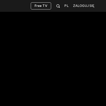
Free TV
PL
ZALOGUJ SIĘ