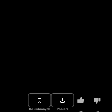
Do ulubionych
Pobierz
26
21