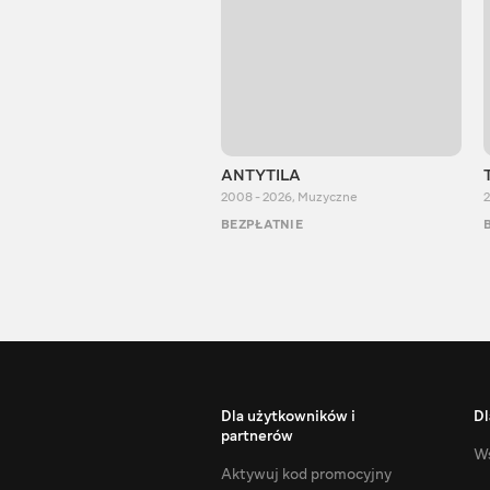
ANTYTILA
2008 - 2026
,
Muzyczne
2
BEZPŁATNIE
Dla użytkowników i
Dl
partnerów
Ws
Aktywuj kod promocyjny