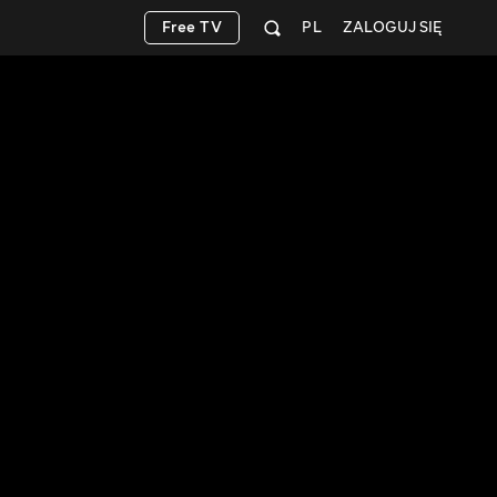
Free TV
PL
ZALOGUJ SIĘ