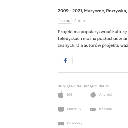
2009 - 2021
,
Muzyczne
,
Rozrywka
,
4 min
Full HD
Projekt ma popularyzwoać kulturę 
teledyskach można posłuchać znan
znanych. Dla autorów projektu ważn
DOSTĘPNE NA URZĄDZENIACH
iOS
Android
Smart TV
Konsole
Dekodery