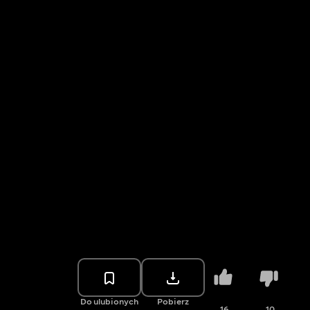
Do ulubionych
Pobierz
16
10