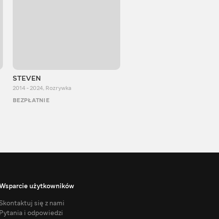
STEVEN
Aurum Reaction
2014 - 2024
,
Rozrywka
2018 - 2022
,
Rozrywka
BEZPŁATNIE
BEZPŁATNIE
Wsparcie użytkowników
Skontaktuj się z nami
Pytania i odpowiedzi