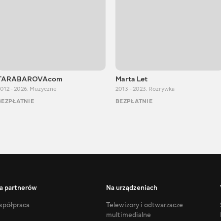
TARABAROVAcom
Marta Let
012 - 2026
,
Muzyczne
2013 - 2023
,
Rozrywka
BEZPŁATNIE
BEZPŁATNIE
a partnerów
Na urządzeniach
półpraca
Telewizory i odtwarzacze
multimedialne