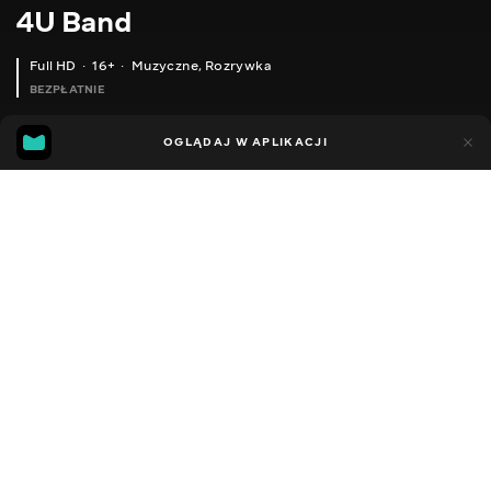
4U Band
Full HD
16+
Muzyczne
,
Rozrywka
BEZPŁATNIE
17
4
OGLĄDAJ W APLIKACJI
Dodano do ulubionych
UDOSTĘPNIJ
Sezon 1
Facebook
Kopiuj link
ODCINEK 2
ODCINEK 3
2014 - 2022
,
Ukraina
Muzyczne
,
Rozrywka
,
Blogerzy
DŹWIĘK