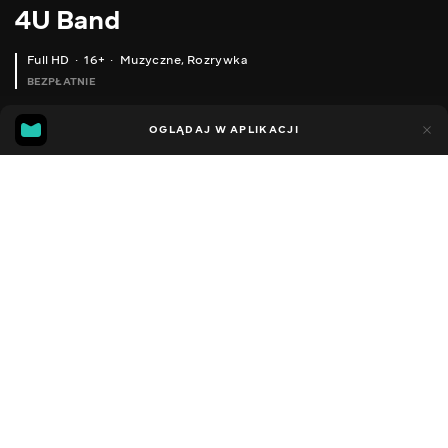
4U Band
Full HD
16+
Muzyczne
,
Rozrywka
BEZPŁATNIE
17
4
OGLĄDAJ W APLIKACJI
Dodano do ulubionych
UDOSTĘPNIJ
Sezon 1
Facebook
Kopiuj link
ODCINEK 19
ODCINEK 20
2014 - 2022
,
Ukraina
Muzyczne
,
Rozrywka
,
Blogerzy
DŹWIĘK