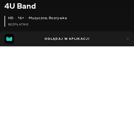
4U Band
HD
16+
Muzyczne
,
Rozrywka
BEZPŁATNIE
17
4
OGLĄDAJ W APLIKACJI
Dodano do ulubionych
UDOSTĘPNIJ
Sezon 1
Facebook
Kopiuj link
ODCINEK 50
ODCINEK 51
2014 - 2022
,
Ukraina
Muzyczne
,
Rozrywka
,
Blogerzy
DŹWIĘK