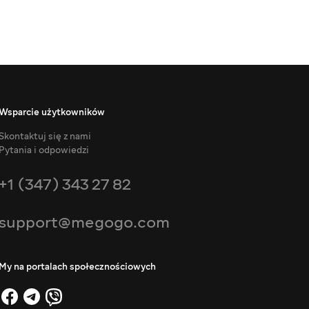
Wsparcie użytkowników
Skontaktuj się z nami
Pytania i odpowiedzi
+1 (347) 343 27 82
support@megogo.com
My na portalach społecznościowych