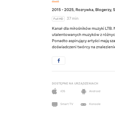
2015 - 2025
,
Rozrywka
,
Blogerzy
,
37 min
Full HD
Kanał dla miłośników muzyki LTB. 
utalentowanych muzyków z różnych g
Ponadto aspirujący artyści mają sz
doświadczeni twórcy na znalezieni
DOSTĘPNE NA URZĄDZENIACH
iOS
Android
Smart TV
Konsole