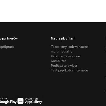
a partnerów
Na urządzeniach
półpraca
Telewizory i odtwarzacze
multimedialne
Urządzenia mobilne
Komputer
Podłącz telewizor
Test prędkości internetu