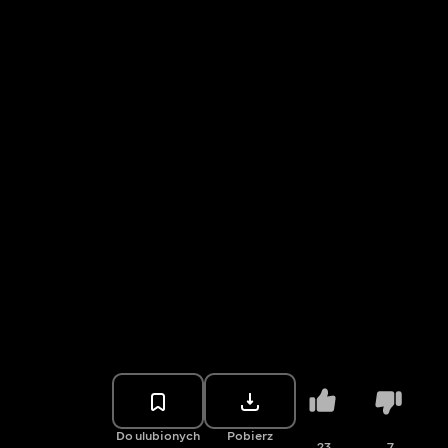
Do ulubionych
Pobierz
23
7