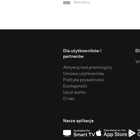
Dekodery
Dla użytkowników i
Dl
partnerów
Ws
Aktywuj kod promocyjny
Umowa użytkownika
Polityka prywatności
Dostępność
Usuń konto
O nas
Nasze aplikacje