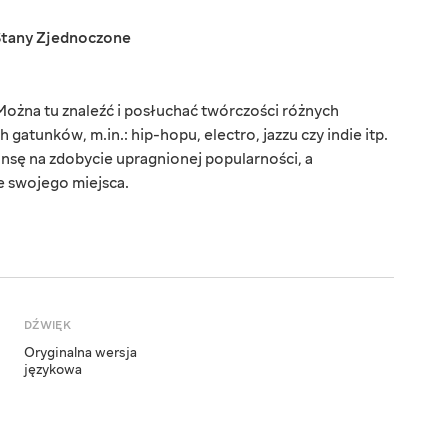
Stany Zjednoczone
Można tu znaleźć i posłuchać twórczości różnych
atunków, m.in.: hip-hopu, electro, jazzu czy indie itp.
ansę na zdobycie upragnionej popularności, a
e swojego miejsca.
DŹWIĘK
Oryginalna wersja
językowa