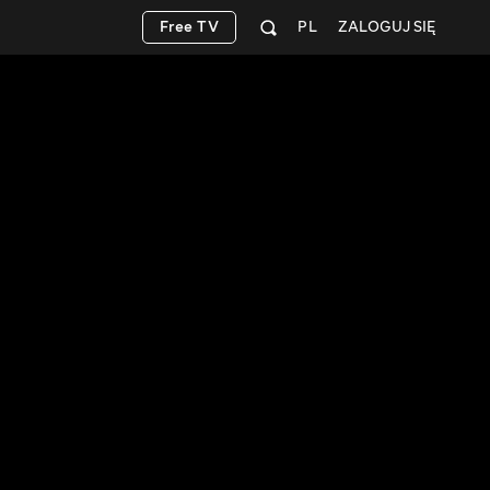
Free TV
PL
ZALOGUJ SIĘ