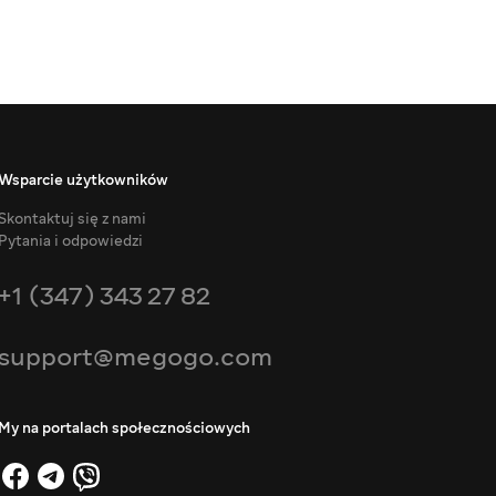
Wsparcie użytkowników
Skontaktuj się z nami
Pytania i odpowiedzi
+1 (347) 343 27 82
support@megogo.com
My na portalach społecznościowych