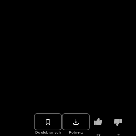
Do ulubionych
Pobierz
23
7