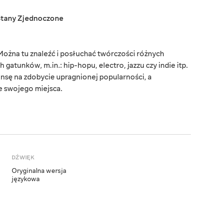
Stany Zjednoczone
Można tu znaleźć i posłuchać twórczości różnych
atunków, m.in.: hip-hopu, electro, jazzu czy indie itp.
ansę na zdobycie upragnionej popularności, a
e swojego miejsca.
DŹWIĘK
Oryginalna wersja
językowa