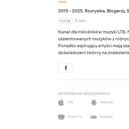
2015 - 2025
,
Rozrywka
,
Blogerzy
,
3 min
Full HD
Kanał dla miłośników muzyki LTB. 
utalentowanych muzyków z różnych g
Ponadto aspirujący artyści mają sz
doświadczeni twórcy na znalezieni
DOSTĘPNE NA URZĄDZENIACH
iOS
Android
Smart TV
Konsole