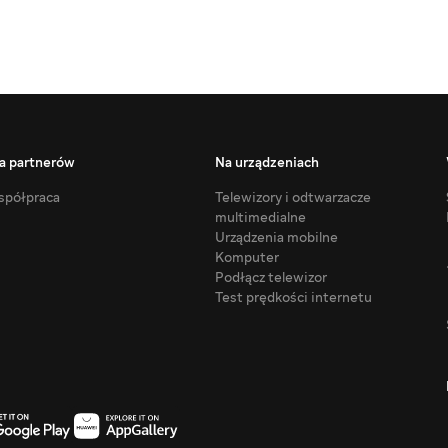
a partnerów
Na urządzeniach
półpraca
Telewizory i odtwarzacze
multimedialne
Urządzenia mobilne
Komputer
Podłącz telewizor
Test prędkości internetu