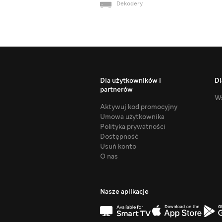
Dekodery
Dla użytkowników i
Dl
partnerów
Ws
Aktywuj kod promocyjny
Umowa użytkownika
Polityka prywatności
Dostępność
Usuń konto
O nas
Nasze aplikacje