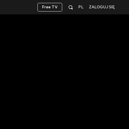
Free TV
PL
ZALOGUJ SIĘ